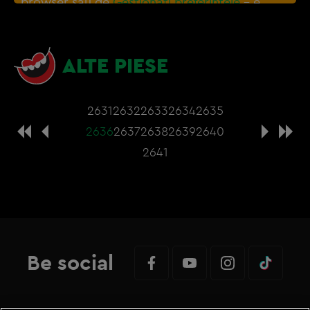
browser sau de
Gestionați preferințele
– e
nevoie sa accepti cookie-urile social media
ALTE PIESE
2631
2632
2633
2634
2635
2636
2637
2638
2639
2640
2641
Be social