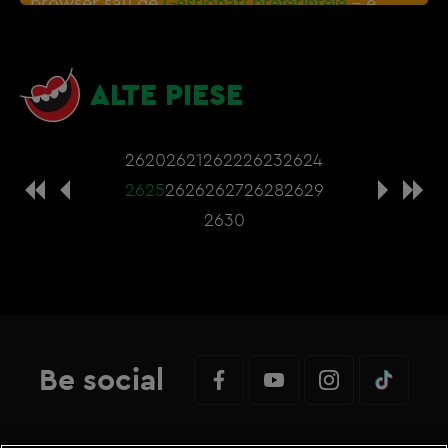
browser sau de
Gestionați preferințele
– e
nevoie sa accepti cookie-urile social media
ALTE PIESE
2620
2621
2622
2623
2624
2625
2626
2627
2628
2629
2630
Be social