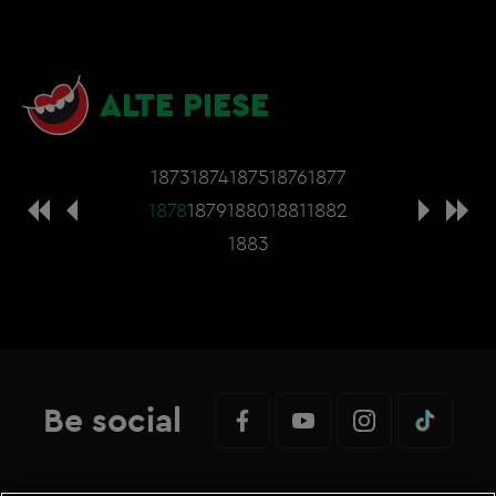
ALTE PIESE
1873
1874
1875
1876
1877
1878
1879
1880
1881
1882
1883
Be social