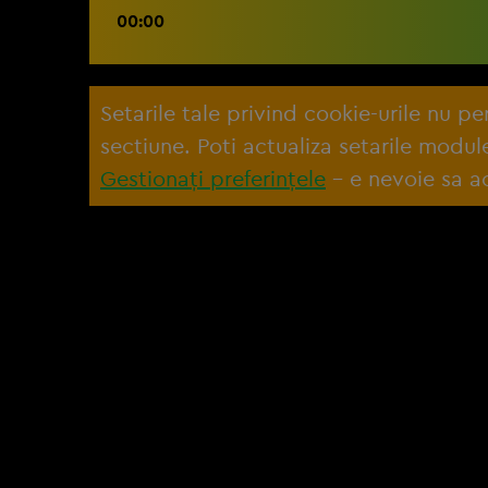
00:00
Setarile tale privind cookie-urile nu p
sectiune. Poti actualiza setarile modu
Gestionați preferințele
– e nevoie sa ac