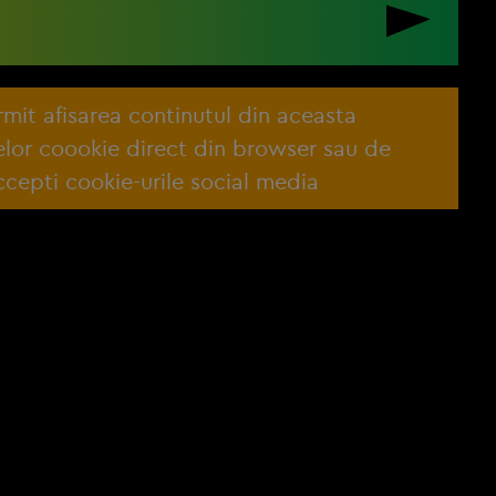
ermit afisarea continutul din aceasta
lelor coookie direct din browser sau de
cepti cookie-urile social media