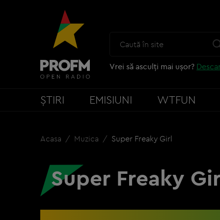
Vrei să asculți mai ușor?
Descar
ȘTIRI
EMISIUNI
WTFUN
Acasa
Muzica
Super Freaky Girl
Super Freaky Gir