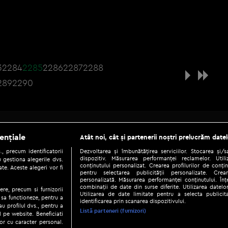
3
2284
2285
2286
2287
2288
289
2290
Be social
ențiale
Atât noi, cât și partenerii noștri prelucrăm datel
, precum identificatorii
Dezvoltarea și îmbunătățirea serviciilor. Stocarea și/
dispozitiv. Măsurarea performanței reclamelor. Utili
 gestiona alegerile dvs.
conținutului personalizat. Crearea profilurilor de conținu
te. Aceste alegeri vor fi
pentru selectarea publicității personalizate. Crear
personalizată. Măsurarea performanței conținutului. Înțe
combinații de date din surse diferite. Utilizarea datelor
ere, precum si furnizorii
Utilizarea de date limitate pentru a selecta publici
Copyright © 2026 / DIGI ROMANIA S.A.
 sa functioneze, pentru a
identificarea prin scanarea dispozitivului.
au profilul dvs., pentru a
|
|
|
eni și condiții
Politica de confidențialitate
Ascultă live
Contact/In
Listă parteneri (furnizori)
ul pe website. Beneficiati
or cu caracter personal.