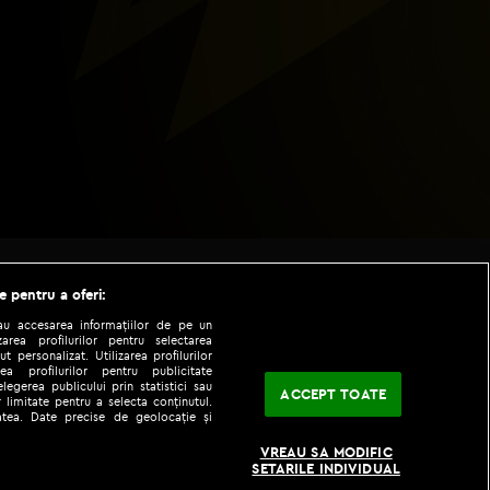
e pentru a oferi:
sau accesarea informațiilor de pe un
zarea profilurilor pentru selectarea
t personalizat. Utilizarea profilurilor
ea profilurilor pentru publicitate
legerea publicului prin statistici sau
ACCEPT TOATE
 limitate pentru a selecta conținutul.
tatea. Date precise de geolocație și
|
|
fo
Codul etic
iPhone app
VREAU SA MODIFIC
SETARILE INDIVIDUAL