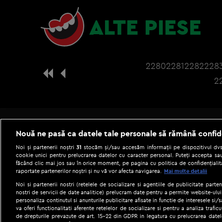
ALTE PIESE
2280
2281
2282
228
2
Nouă ne pasă ca datele tale personale să rămână confid
Noi și partenerii noștri
31
stocăm și/sau accesăm informații pe dispozitivul dvs.
cookie unici pentru prelucrarea datelor cu caracter personal. Puteți accepta sau
făcând clic mai jos sau în orice moment, pe pagina cu politica de confidențialita
raportate partenerilor noștri și nu vă vor afecta navigarea.
Mai multe detalii
Noi si partenerii nostri (retelele de socializare si agentiile de publicitate parten
nostri de servicii de date analitice) prelucram date pentru a permite website-ului
personaliza continutul si anunturile publicitare afisate in functie de interesele si/s
|
Gestionați preferințele
Term
va oferi functionalitati aferente retelelor de socializare si pentru a analiza trafic
de drepturile prevazute de art. 15-22 din GDPR in legatura cu prelucrarea datel