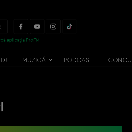
că aplicația ProFM
DJ
MUZICĂ
PODCAST
CONCU
l