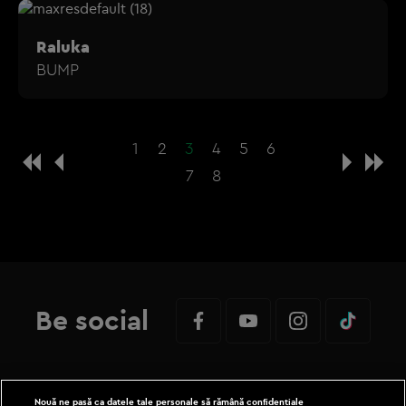
Raluka
BUMP
1
2
3
4
5
6
7
8
Be social
Nouă ne pasă ca datele tale personale să rămână confidențiale