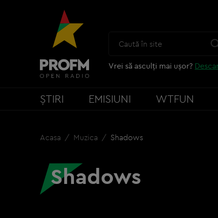
Vrei să asculți mai ușor?
Descar
ȘTIRI
EMISIUNI
WTFUN
Acasa
Muzica
Shadows
Shadows