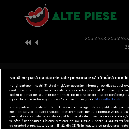
ALTE PIESE
2654
2655
2656
265
2
Nouă ne pasă ca datele tale personale să rămână confid
Noi și partenerii noștri
31
stocăm și/sau accesăm informații pe dispozitivul dvs.
cookie unici pentru prelucrarea datelor cu caracter personal. Puteți accepta sau
făcând clic mai jos sau în orice moment, pe pagina cu politica de confidențialita
raportate partenerilor noștri și nu vă vor afecta navigarea.
Mai multe detalii
Noi si partenerii nostri (retelele de socializare si agentiile de publicitate parten
nostri de servicii de date analitice) prelucram date pentru a permite website-ului
personaliza continutul si anunturile publicitare afisate in functie de interesele si/s
|
Gestionați preferințele
Term
va oferi functionalitati aferente retelelor de socializare si pentru a analiza trafic
de drepturile prevazute de art. 15-22 din GDPR in legatura cu prelucrarea datel