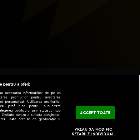
e pentru a oferi:
sau accesarea informațiilor de pe un
zarea profilurilor pentru selectarea
t personalizat. Utilizarea profilurilor
ea profilurilor pentru publicitate
legerea publicului prin statistici sau
ACCEPT TOATE
 limitate pentru a selecta conținutul.
tatea. Date precise de geolocație și
|
|
fo
Codul etic
iPhone app
VREAU SA MODIFIC
SETARILE INDIVIDUAL