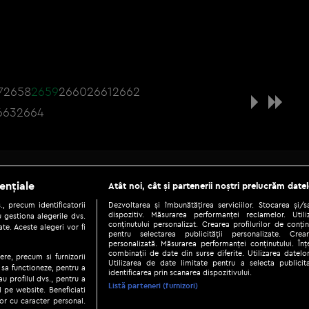
7
2658
2659
2660
2661
2662
663
2664
Be social
ențiale
Atât noi, cât și partenerii noștri prelucrăm datel
, precum identificatorii
Dezvoltarea și îmbunătățirea serviciilor. Stocarea și/
dispozitiv. Măsurarea performanței reclamelor. Utili
 gestiona alegerile dvs.
conținutului personalizat. Crearea profilurilor de conținu
te. Aceste alegeri vor fi
pentru selectarea publicității personalizate. Crear
personalizată. Măsurarea performanței conținutului. Înțe
combinații de date din surse diferite. Utilizarea datelor
ere, precum si furnizorii
Utilizarea de date limitate pentru a selecta publici
Copyright © 2026 / DIGI ROMANIA S.A.
 sa functioneze, pentru a
identificarea prin scanarea dispozitivului.
au profilul dvs., pentru a
|
|
|
eni și condiții
Politica de confidențialitate
Ascultă live
Contact/In
Listă parteneri (furnizori)
ul pe website. Beneficiati
or cu caracter personal.