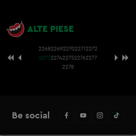
ALTE PIESE
2268
2269
2270
2271
2272
2273
2274
2275
2276
2277
2278
Be social