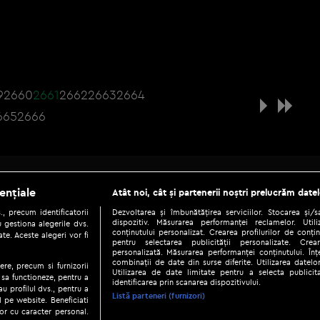
9
2660
2661
2662
2663
2664
665
2666
Be social
ențiale
Atât noi, cât și partenerii noștri prelucrăm datel
, precum identificatorii
Dezvoltarea și îmbunătățirea serviciilor. Stocarea și/
dispozitiv. Măsurarea performanței reclamelor. Utili
 gestiona alegerile dvs.
conținutului personalizat. Crearea profilurilor de conținu
te. Aceste alegeri vor fi
pentru selectarea publicității personalizate. Crear
personalizată. Măsurarea performanței conținutului. Înțe
combinații de date din surse diferite. Utilizarea datelor
ere, precum si furnizorii
Utilizarea de date limitate pentru a selecta publici
Copyright © 2026 / DIGI ROMANIA S.A.
 sa functioneze, pentru a
identificarea prin scanarea dispozitivului.
au profilul dvs., pentru a
|
|
|
eni și condiții
Politica de confidențialitate
Ascultă live
Contact/In
Listă parteneri (furnizori)
ul pe website. Beneficiati
or cu caracter personal.