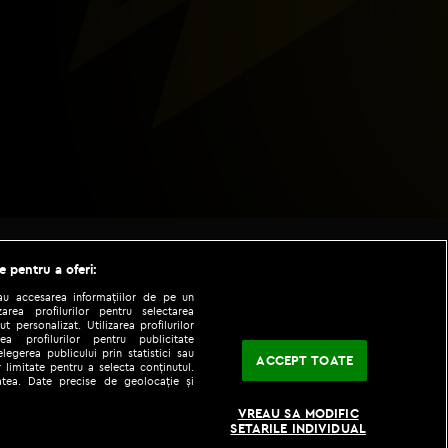
e pentru a oferi:
sau accesarea informațiilor de pe un
zarea profilurilor pentru selectarea
t personalizat. Utilizarea profilurilor
ea profilurilor pentru publicitate
legerea publicului prin statistici sau
ACCEPT TOATE
 limitate pentru a selecta conținutul.
tatea. Date precise de geolocație și
|
|
fo
Codul etic
iPhone app
VREAU SA MODIFIC
SETARILE INDIVIDUAL