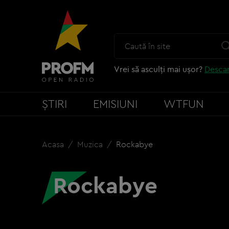
Vrei să asculți mai ușor?
Descar
ȘTIRI
EMISIUNI
WTFUN
Acasa
Muzica
Rockabye
Rockabye