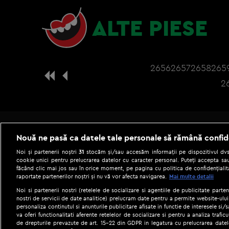
ALTE PIESE
2656
2657
2658
265
2
Nouă ne pasă ca datele tale personale să rămână confid
Noi și partenerii noștri
31
stocăm și/sau accesăm informații pe dispozitivul dvs.
cookie unici pentru prelucrarea datelor cu caracter personal. Puteți accepta sau
făcând clic mai jos sau în orice moment, pe pagina cu politica de confidențialita
raportate partenerilor noștri și nu vă vor afecta navigarea.
Mai multe detalii
Noi si partenerii nostri (retelele de socializare si agentiile de publicitate parten
nostri de servicii de date analitice) prelucram date pentru a permite website-ului
personaliza continutul si anunturile publicitare afisate in functie de interesele si/s
|
Gestionați preferințele
Term
va oferi functionalitati aferente retelelor de socializare si pentru a analiza trafic
de drepturile prevazute de art. 15-22 din GDPR in legatura cu prelucrarea datel