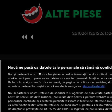
ALTE PIESE
2610
2611
2612
2613
2
Nouă ne pasă ca datele tale personale să rămână confid
Noi și partenerii noștri
31
stocăm și/sau accesăm informații pe dispozitivul dvs.
cookie unici pentru prelucrarea datelor cu caracter personal. Puteți accepta sau
făcând clic mai jos sau în orice moment, pe pagina cu politica de confidențialita
raportate partenerilor noștri și nu vă vor afecta navigarea.
Mai multe detalii
Noi si partenerii nostri (retelele de socializare si agentiile de publicitate parten
nostri de servicii de date analitice) prelucram date pentru a permite website-ului
personaliza continutul si anunturile publicitare afisate in functie de interesele si/s
|
Gestionați preferințele
Term
va oferi functionalitati aferente retelelor de socializare si pentru a analiza trafic
de drepturile prevazute de art. 15-22 din GDPR in legatura cu prelucrarea datel