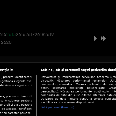
614
2615
2616
2617
2618
2619
2620
Be social
ențiale
Atât noi, cât și partenerii noștri prelucrăm datel
, precum identificatorii
Dezvoltarea și îmbunătățirea serviciilor. Stocarea și/
dispozitiv. Măsurarea performanței reclamelor. Utili
 gestiona alegerile dvs.
conținutului personalizat. Crearea profilurilor de conținu
te. Aceste alegeri vor fi
pentru selectarea publicității personalizate. Crear
personalizată. Măsurarea performanței conținutului. Înțe
combinații de date din surse diferite. Utilizarea datelor
ere, precum si furnizorii
Utilizarea de date limitate pentru a selecta publici
Copyright © 2026 / DIGI ROMANIA S.A.
 sa functioneze, pentru a
identificarea prin scanarea dispozitivului.
au profilul dvs., pentru a
|
|
|
eni și condiții
Politica de confidențialitate
Ascultă live
Contact/In
Listă parteneri (furnizori)
ul pe website. Beneficiati
or cu caracter personal.