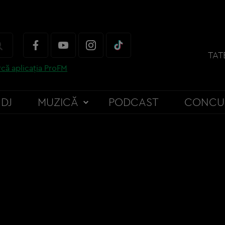
TAT
că aplicația ProFM
DJ
MUZICĂ
PODCAST
CONCU