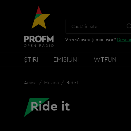
Vrei să asculți mai ușor?
Descar
ȘTIRI
EMISIUNI
WTFUN
Acasa
Muzica
Ride It
Ride it