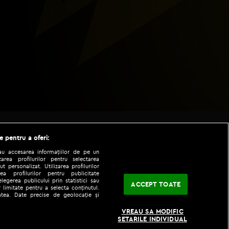
e pentru a oferi:
sau accesarea informațiilor de pe un
zarea profilurilor pentru selectarea
t personalizat. Utilizarea profilurilor
ea profilurilor pentru publicitate
legerea publicului prin statistici sau
ACCEPT TOATE
 limitate pentru a selecta conținutul.
tatea. Date precise de geolocație și
|
|
fo
Codul etic
iPhone app
VREAU SA MODIFIC
SETARILE INDIVIDUAL