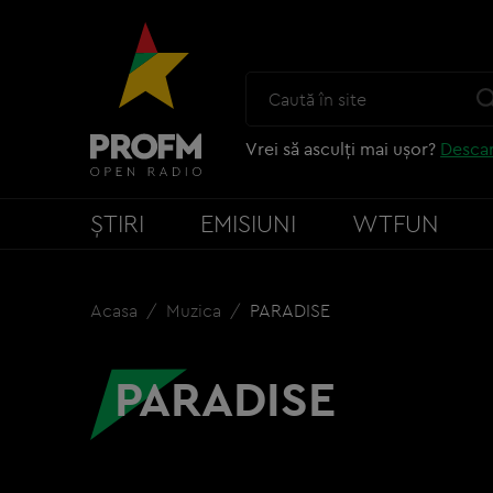
Vrei să asculți mai ușor?
Descar
ȘTIRI
EMISIUNI
WTFUN
Acasa
Muzica
PARADISE
PARADISE