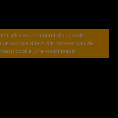
ermit afisarea continutul din aceasta
lelor coookie direct din browser sau de
cepti cookie-urile social media