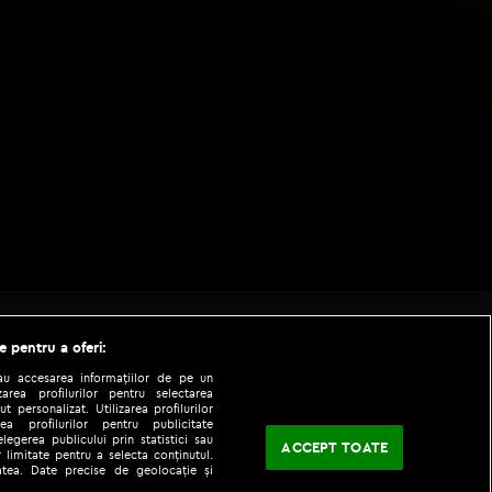
e pentru a oferi:
sau accesarea informațiilor de pe un
zarea profilurilor pentru selectarea
t personalizat. Utilizarea profilurilor
ea profilurilor pentru publicitate
legerea publicului prin statistici sau
ACCEPT TOATE
 limitate pentru a selecta conținutul.
tatea. Date precise de geolocație și