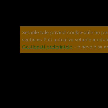
Setarile tale privind cookie-urile nu p
sectiune. Poti actualiza setarile modu
Gestionați preferințele
– e nevoie sa ac