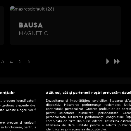
BAUSA
MAGNETIC
3
4
5
6
Be social
ențiale
Atât noi, cât și partenerii noștri prelucrăm datel
, precum identificatorii
Dezvoltarea și îmbunătățirea serviciilor. Stocarea și/
dispozitiv. Măsurarea performanței reclamelor. Utili
 gestiona alegerile dvs.
conținutului personalizat. Crearea profilurilor de conținu
te. Aceste alegeri vor fi
pentru selectarea publicității personalizate. Crear
personalizată. Măsurarea performanței conținutului. Înțe
combinații de date din surse diferite. Utilizarea datelor
ere, precum si furnizorii
Utilizarea de date limitate pentru a selecta publici
Copyright © 2026 / DIGI ROMANIA S.A.
 sa functioneze, pentru a
identificarea prin scanarea dispozitivului.