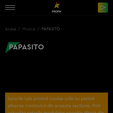
Acasa
Muzica
PAPASITO
PAPASITO
Setarile tale privind cookie-urile nu permit
afisarea continutul din aceasta sectiune. Poti
actualiza setarile modulelor coookie direct din