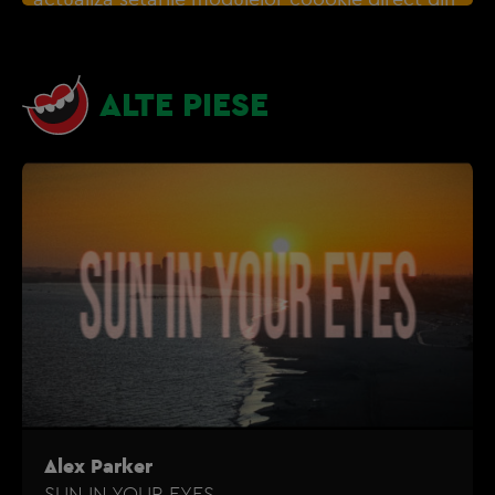
browser sau de
Gestionați preferințele
– e
nevoie sa accepti cookie-urile social media
ALTE PIESE
Alex Parker
SUN IN YOUR EYES