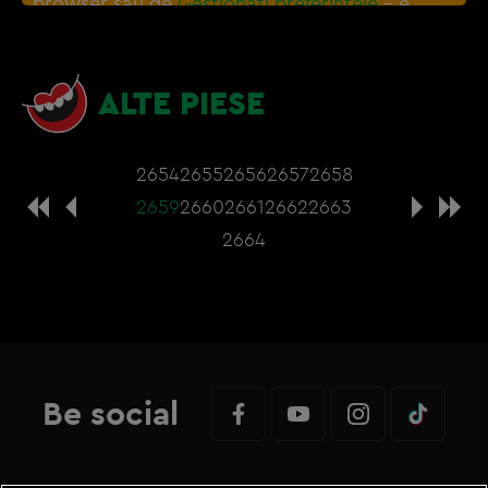
browser sau de
Gestionați preferințele
– e
nevoie sa accepti cookie-urile social media
ALTE PIESE
2654
2655
2656
2657
2658
2659
2660
2661
2662
2663
2664
Be social