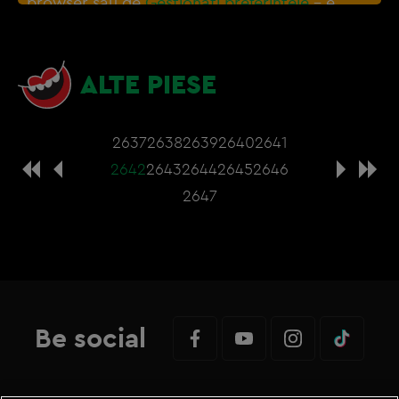
browser sau de
Gestionați preferințele
– e
nevoie sa accepti cookie-urile social media
ALTE PIESE
2637
2638
2639
2640
2641
2642
2643
2644
2645
2646
2647
Be social