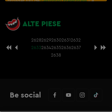
browser sau de
Gestionați preferințele
– e
nevoie sa accepti cookie-urile social media
ALTE PIESE
2628
2629
2630
2631
2632
2633
2634
2635
2636
2637
2638
Be social