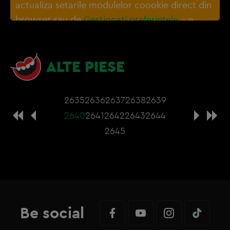
actualiza setarile modulelor coookie direct din
browser sau de
Gestionați preferințele
– e
nevoie sa accepti cookie-urile social media
ALTE PIESE
2635
2636
2637
2638
2639
2640
2641
2642
2643
2644
2645
Be social