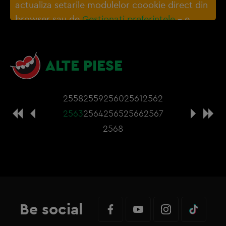
actualiza setarile modulelor coookie direct din
browser sau de
Gestionați preferințele
– e
nevoie sa accepti cookie-urile social media
ALTE PIESE
2558
2559
2560
2561
2562
2563
2564
2565
2566
2567
2568
Be social