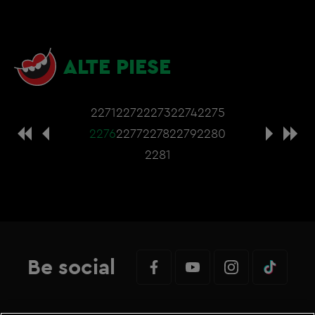
ALTE PIESE
2271
2272
2273
2274
2275
2276
2277
2278
2279
2280
2281
Be social