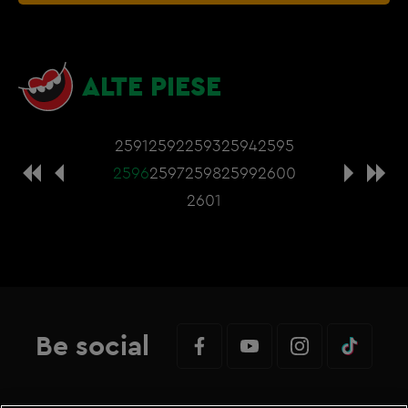
Setarile tale privind cookie-urile nu permit
afisarea continutul din aceasta sectiune. Poti
actualiza setarile modulelor coookie direct din
ALTE PIESE
browser sau de
Gestionați preferințele
– e
nevoie sa accepti cookie-urile social media
2591
2592
2593
2594
2595
2596
2597
2598
2599
2600
2601
Be social