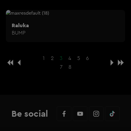
Raluka
BUMP
1
2
3
4
5
6
7
8
Be social