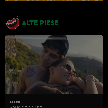
browser sau de
Gestionați preferințele
– e
nevoie sa accepti cookie-urile social media
ALTE PIESE
rares
APUS DE SOARE