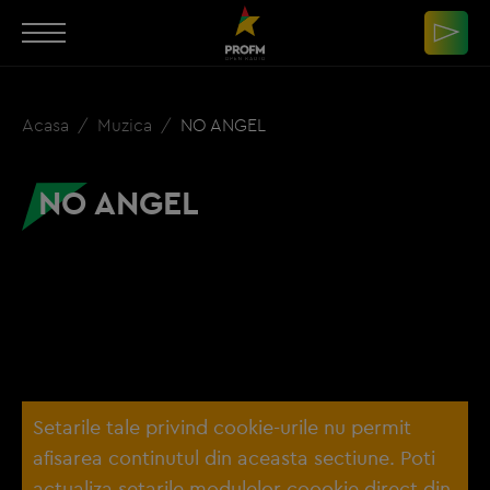
Acasa
Muzica
NO ANGEL
NO ANGEL
Setarile tale privind cookie-urile nu permit
afisarea continutul din aceasta sectiune. Poti
actualiza setarile modulelor coookie direct din