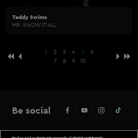
Teddy Swims
MR. KNOW IT ALL
1
2
3
4
5
6
7
8
9
10
Be social
Nouă ne pasă ca datele tale personale să rămână confidențiale