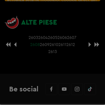
browser sau de
Gestionați preferințele
– e
nevoie sa accepti cookie-urile social media
ALTE PIESE
2603
2604
2605
2606
2607
2608
2609
2610
2611
2612
2613
Be social