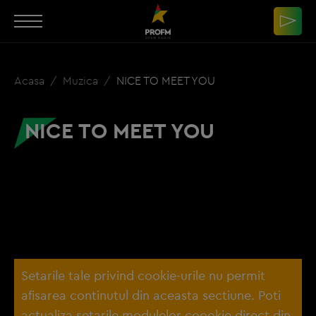
Acasa
Muzica
NICE TO MEET YOU
NICE TO MEET YOU
Setarile tale privind cookie-urile nu permit
afisarea continutul din aceasta sectiune. Poti
actualiza setarile modulelor coookie direct din