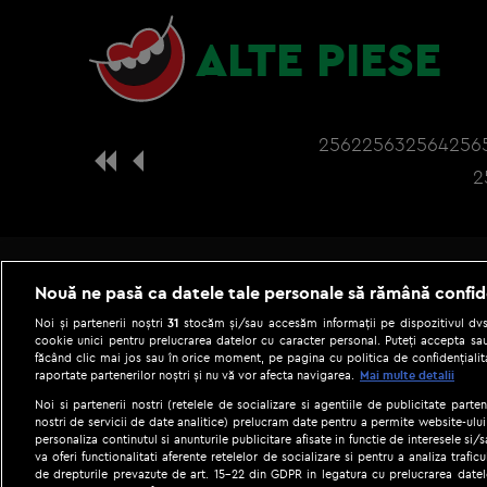
ALTE PIESE
2562
2563
2564
256
2
Nouă ne pasă ca datele tale personale să rămână confid
Noi și partenerii noștri
31
stocăm și/sau accesăm informații pe dispozitivul dvs.
cookie unici pentru prelucrarea datelor cu caracter personal. Puteți accepta sau
făcând clic mai jos sau în orice moment, pe pagina cu politica de confidențialita
raportate partenerilor noștri și nu vă vor afecta navigarea.
Mai multe detalii
Noi si partenerii nostri (retelele de socializare si agentiile de publicitate parten
nostri de servicii de date analitice) prelucram date pentru a permite website-ului
personaliza continutul si anunturile publicitare afisate in functie de interesele si/s
|
Gestionați preferințele
Term
va oferi functionalitati aferente retelelor de socializare si pentru a analiza trafic
de drepturile prevazute de art. 15-22 din GDPR in legatura cu prelucrarea datel