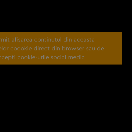
ermit afisarea continutul din aceasta
lelor coookie direct din browser sau de
cepti cookie-urile social media