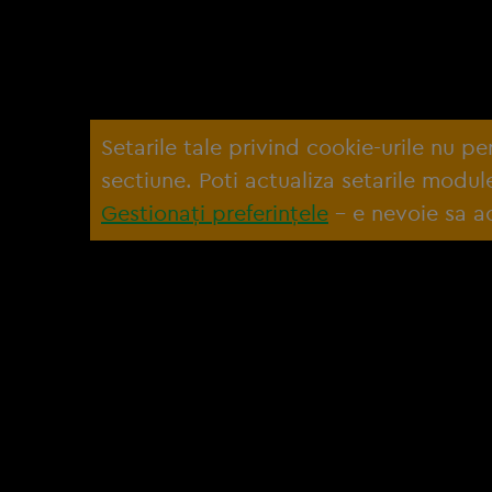
Setarile tale privind cookie-urile nu p
sectiune. Poti actualiza setarile modu
Gestionați preferințele
– e nevoie sa ac