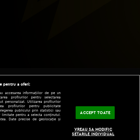
e pentru a oferi:
sau accesarea informațiilor de pe un
zarea profilurilor pentru selectarea
t personalizat. Utilizarea profilurilor
ea profilurilor pentru publicitate
legerea publicului prin statistici sau
ACCEPT TOATE
 limitate pentru a selecta conținutul.
tatea. Date precise de geolocație și
|
|
fo
Codul etic
iPhone app
VREAU SA MODIFIC
SETARILE INDIVIDUAL