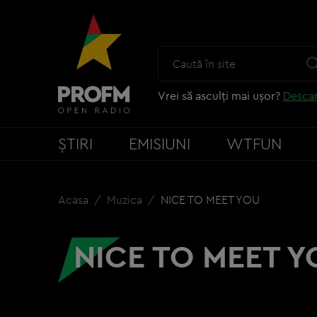
Vrei să asculți mai ușor?
Descar
ȘTIRI
EMISIUNI
WTFUN
Acasa
Muzica
NICE TO MEET YOU
NICE TO MEET Y