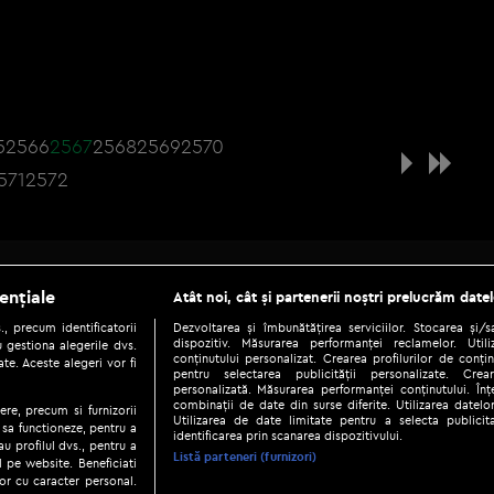
5
2566
2567
2568
2569
2570
571
2572
Be social
ențiale
Atât noi, cât și partenerii noștri prelucrăm datel
, precum identificatorii
Dezvoltarea și îmbunătățirea serviciilor. Stocarea și/
dispozitiv. Măsurarea performanței reclamelor. Utili
 gestiona alegerile dvs.
conținutului personalizat. Crearea profilurilor de conținu
te. Aceste alegeri vor fi
pentru selectarea publicității personalizate. Crear
personalizată. Măsurarea performanței conținutului. Înțe
combinații de date din surse diferite. Utilizarea datelor
ere, precum si furnizorii
Utilizarea de date limitate pentru a selecta publici
Copyright © 2026 / DIGI ROMANIA S.A.
 sa functioneze, pentru a
identificarea prin scanarea dispozitivului.
au profilul dvs., pentru a
|
|
|
eni și condiții
Politica de confidențialitate
Ascultă live
Contact/In
Listă parteneri (furnizori)
ul pe website. Beneficiati
or cu caracter personal.