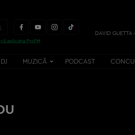
că aplicația ProFM
DJ
MUZICĂ
PODCAST
CONCU
OU