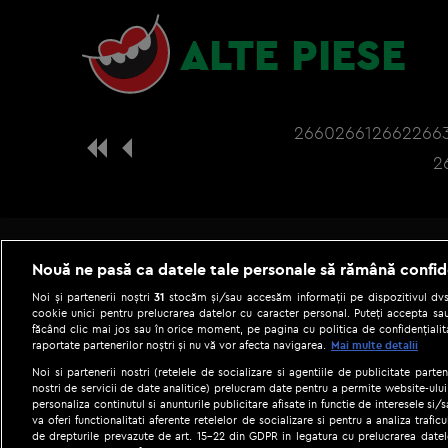
ALTE PIESE
2660
2661
2662
266
2
Nouă ne pasă ca datele tale personale să rămână confid
Noi și partenerii noștri
31
stocăm și/sau accesăm informații pe dispozitivul dvs.
cookie unici pentru prelucrarea datelor cu caracter personal. Puteți accepta sau
făcând clic mai jos sau în orice moment, pe pagina cu politica de confidențialita
raportate partenerilor noștri și nu vă vor afecta navigarea.
Mai multe detalii
Noi si partenerii nostri (retelele de socializare si agentiile de publicitate parten
nostri de servicii de date analitice) prelucram date pentru a permite website-ului
personaliza continutul si anunturile publicitare afisate in functie de interesele si/s
|
Gestionați preferințele
Term
va oferi functionalitati aferente retelelor de socializare si pentru a analiza trafic
de drepturile prevazute de art. 15-22 din GDPR in legatura cu prelucrarea datel