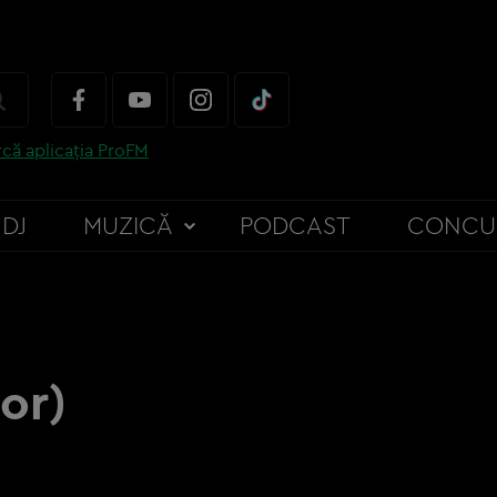
că aplicația ProFM
DJ
MUZICĂ
PODCAST
CONCU
or)