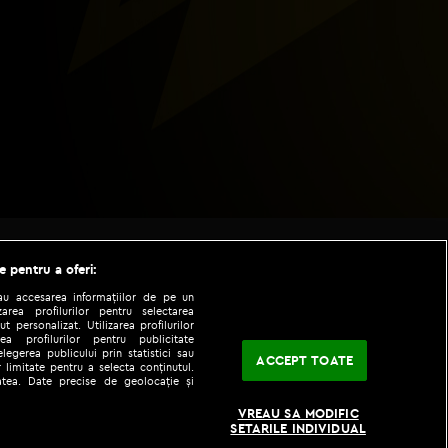
e pentru a oferi:
sau accesarea informațiilor de pe un
zarea profilurilor pentru selectarea
t personalizat. Utilizarea profilurilor
ea profilurilor pentru publicitate
legerea publicului prin statistici sau
ACCEPT TOATE
 limitate pentru a selecta conținutul.
tatea. Date precise de geolocație și
|
|
fo
Codul etic
iPhone app
VREAU SA MODIFIC
SETARILE INDIVIDUAL