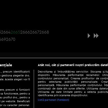
3
2664
2665
2666
2667
2668
669
2670
Be social
ențiale
Atât noi, cât și partenerii noștri prelucrăm datel
, precum identificatorii
Dezvoltarea și îmbunătățirea serviciilor. Stocarea și/
dispozitiv. Măsurarea performanței reclamelor. Utili
 gestiona alegerile dvs.
conținutului personalizat. Crearea profilurilor de conținu
te. Aceste alegeri vor fi
pentru selectarea publicității personalizate. Crear
personalizată. Măsurarea performanței conținutului. Înțe
combinații de date din surse diferite. Utilizarea datelor
ere, precum si furnizorii
Utilizarea de date limitate pentru a selecta publici
Copyright © 2026 / DIGI ROMANIA S.A.
 sa functioneze, pentru a
identificarea prin scanarea dispozitivului.
au profilul dvs., pentru a
|
|
|
eni și condiții
Politica de confidențialitate
Ascultă live
Contact/In
Listă parteneri (furnizori)
ul pe website. Beneficiati
or cu caracter personal.