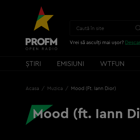
Vrei să asculți mai ușor?
Descar
ȘTIRI
EMISIUNI
WTFUN
Acasa
Muzica
Mood (ft. Iann Dior)
Mood (ft. Iann Di