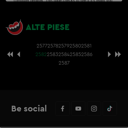
ALTE PIESE
2577
2578
2579
2580
2581
2582
2583
2584
2585
2586
2587
Be social