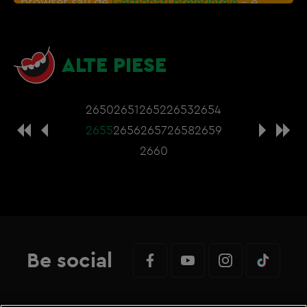
browser sau de
Gestionați preferințele
– e
nevoie sa accepti cookie-urile social media
ALTE PIESE
2650
2651
2652
2653
2654
2655
2656
2657
2658
2659
2660
Be social