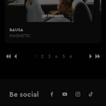
BAUSA
MAGNETIC
1
2
3
4
5
6
Be social