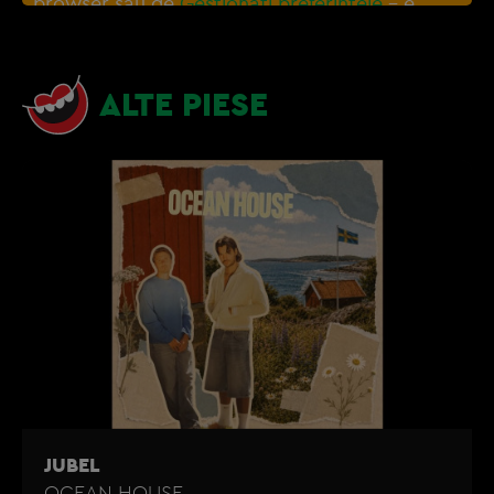
browser sau de
Gestionați preferințele
– e
nevoie sa accepti cookie-urile social media
ALTE PIESE
JUBEL
OCEAN HOUSE