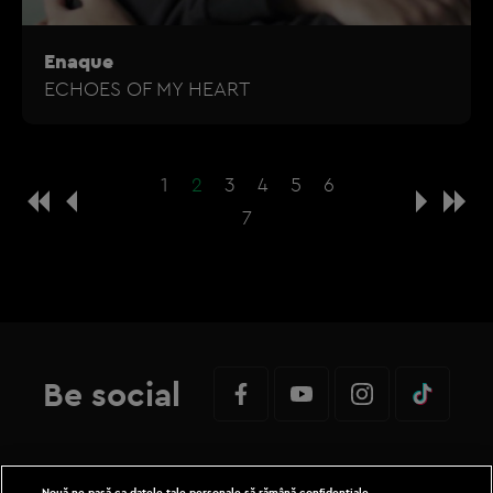
Enaque
ECHOES OF MY HEART
1
2
3
4
5
6
7
Be social
Nouă ne pasă ca datele tale personale să rămână confidențiale