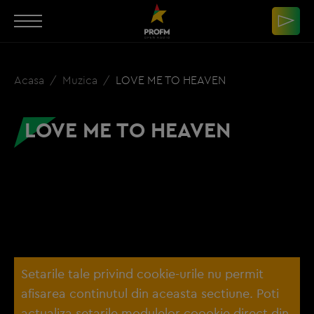
Acasa
Muzica
LOVE ME TO HEAVEN
LOVE ME TO HEAVEN
Setarile tale privind cookie-urile nu permit
afisarea continutul din aceasta sectiune. Poti
actualiza setarile modulelor coookie direct din