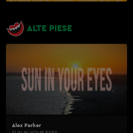
browser sau de
Gestionați preferințele
– e
nevoie sa accepti cookie-urile social media
ALTE PIESE
Alex Parker
SUN IN YOUR EYES