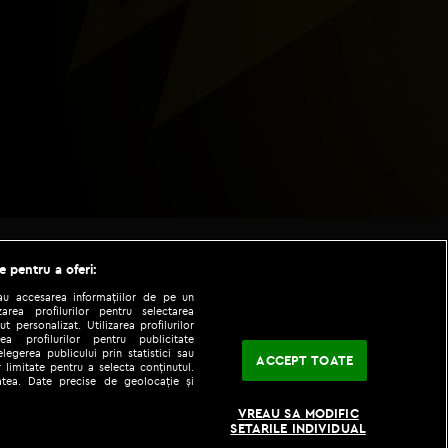
e pentru a oferi:
sau accesarea informațiilor de pe un
zarea profilurilor pentru selectarea
t personalizat. Utilizarea profilurilor
ea profilurilor pentru publicitate
legerea publicului prin statistici sau
ACCEPT TOATE
 limitate pentru a selecta conținutul.
tatea. Date precise de geolocație și
|
|
fo
Codul etic
iPhone app
VREAU SA MODIFIC
SETARILE INDIVIDUAL