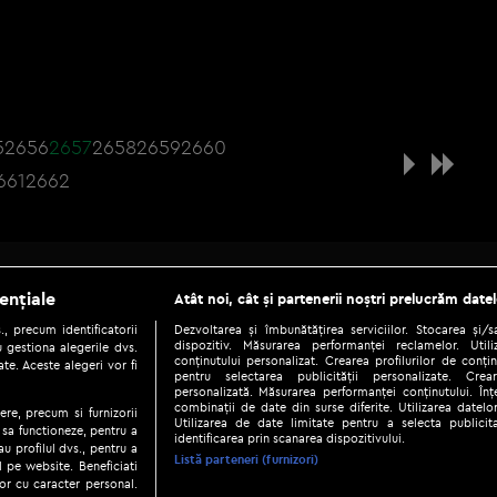
5
2656
2657
2658
2659
2660
661
2662
Be social
ențiale
Atât noi, cât și partenerii noștri prelucrăm datel
, precum identificatorii
Dezvoltarea și îmbunătățirea serviciilor. Stocarea și/
dispozitiv. Măsurarea performanței reclamelor. Utili
 gestiona alegerile dvs.
conținutului personalizat. Crearea profilurilor de conținu
te. Aceste alegeri vor fi
pentru selectarea publicității personalizate. Crear
personalizată. Măsurarea performanței conținutului. Înțe
combinații de date din surse diferite. Utilizarea datelor
ere, precum si furnizorii
Utilizarea de date limitate pentru a selecta publici
Copyright © 2026 / DIGI ROMANIA S.A.
 sa functioneze, pentru a
identificarea prin scanarea dispozitivului.
au profilul dvs., pentru a
|
|
|
eni și condiții
Politica de confidențialitate
Ascultă live
Contact/In
Listă parteneri (furnizori)
ul pe website. Beneficiati
or cu caracter personal.