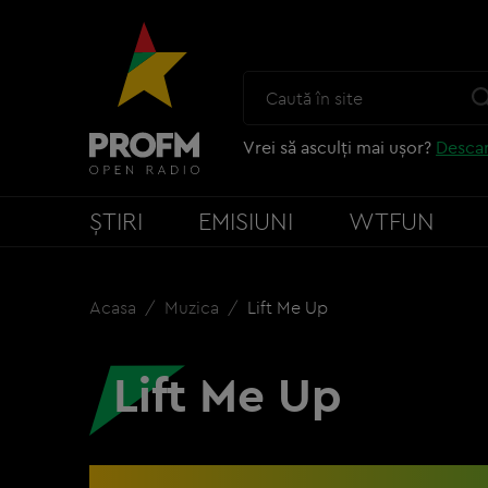
Vrei să asculți mai ușor?
Descar
ȘTIRI
EMISIUNI
WTFUN
Acasa
Muzica
Lift Me Up
Lift Me Up