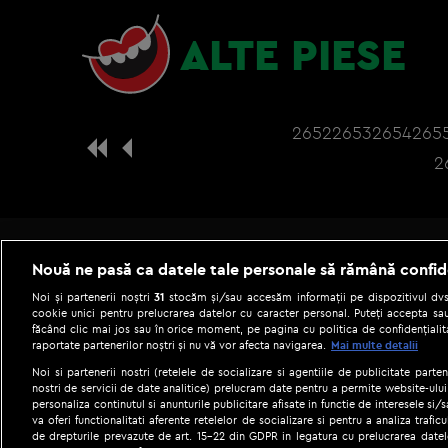
ALTE PIESE
2652
2653
2654
265
2
Nouă ne pasă ca datele tale personale să rămână confid
Noi și partenerii noștri
31
stocăm și/sau accesăm informații pe dispozitivul dvs.
cookie unici pentru prelucrarea datelor cu caracter personal. Puteți accepta sau
făcând clic mai jos sau în orice moment, pe pagina cu politica de confidențialita
raportate partenerilor noștri și nu vă vor afecta navigarea.
Mai multe detalii
Noi si partenerii nostri (retelele de socializare si agentiile de publicitate parten
nostri de servicii de date analitice) prelucram date pentru a permite website-ului
personaliza continutul si anunturile publicitare afisate in functie de interesele si/s
|
Gestionați preferințele
Term
va oferi functionalitati aferente retelelor de socializare si pentru a analiza trafic
de drepturile prevazute de art. 15-22 din GDPR in legatura cu prelucrarea datel