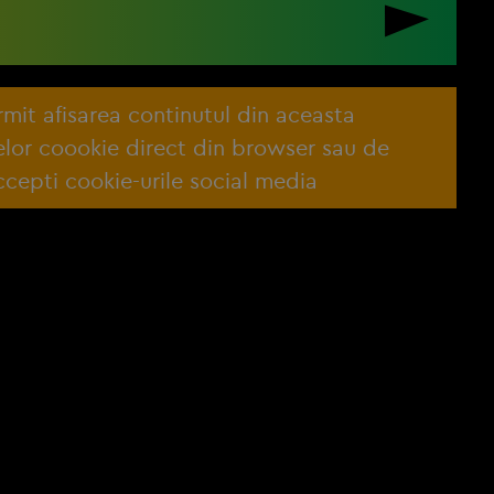
ermit afisarea continutul din aceasta
lelor coookie direct din browser sau de
cepti cookie-urile social media