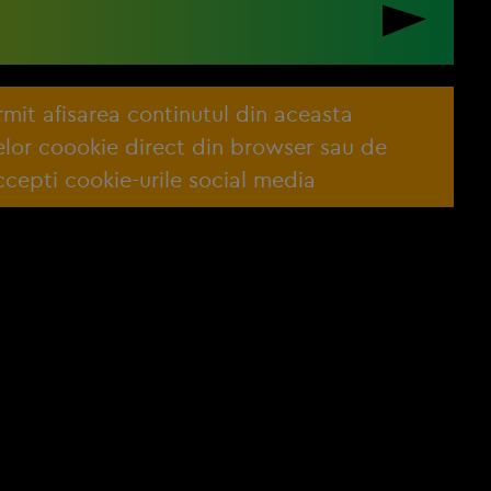
ermit afisarea continutul din aceasta
lelor coookie direct din browser sau de
cepti cookie-urile social media