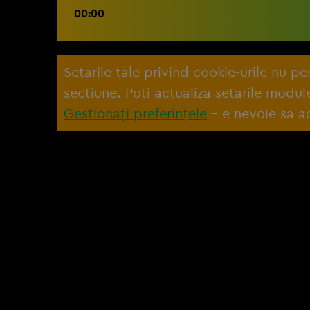
00:00
Setarile tale privind cookie-urile nu p
sectiune. Poti actualiza setarile modu
Gestionați preferințele
– e nevoie sa ac