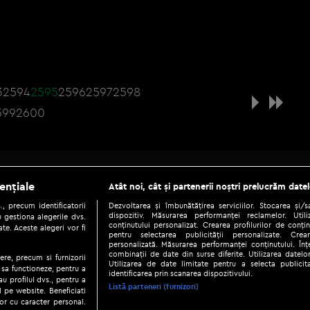
3
2594
2595
2596
2597
2598
599
2600
Be social
ențiale
Atât noi, cât și partenerii noștri prelucrăm datel
, precum identificatorii
Dezvoltarea și îmbunătățirea serviciilor. Stocarea și/
dispozitiv. Măsurarea performanței reclamelor. Utili
 gestiona alegerile dvs.
conținutului personalizat. Crearea profilurilor de conținu
te. Aceste alegeri vor fi
pentru selectarea publicității personalizate. Crear
personalizată. Măsurarea performanței conținutului. Înțe
combinații de date din surse diferite. Utilizarea datelor
ere, precum si furnizorii
Utilizarea de date limitate pentru a selecta publici
Copyright © 2026 / DIGI ROMANIA S.A.
 sa functioneze, pentru a
identificarea prin scanarea dispozitivului.
au profilul dvs., pentru a
|
|
|
eni și condiții
Politica de confidențialitate
Ascultă live
Contact/In
Listă parteneri (furnizori)
ul pe website. Beneficiati
or cu caracter personal.