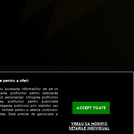
e pentru a oferi:
sau accesarea informațiilor de pe un
zarea profilurilor pentru selectarea
t personalizat. Utilizarea profilurilor
ea profilurilor pentru publicitate
legerea publicului prin statistici sau
ACCEPT TOATE
 limitate pentru a selecta conținutul.
tatea. Date precise de geolocație și
|
|
fo
Codul etic
iPhone app
VREAU SA MODIFIC
SETARILE INDIVIDUAL