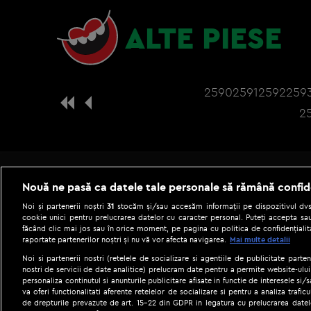
ALTE PIESE
2590
2591
2592
259
2
Nouă ne pasă ca datele tale personale să rămână confid
Noi și partenerii noștri
31
stocăm și/sau accesăm informații pe dispozitivul dvs.
cookie unici pentru prelucrarea datelor cu caracter personal. Puteți accepta sau
făcând clic mai jos sau în orice moment, pe pagina cu politica de confidențialita
raportate partenerilor noștri și nu vă vor afecta navigarea.
Mai multe detalii
Noi si partenerii nostri (retelele de socializare si agentiile de publicitate parten
nostri de servicii de date analitice) prelucram date pentru a permite website-ului
personaliza continutul si anunturile publicitare afisate in functie de interesele si/s
|
Gestionați preferințele
Term
va oferi functionalitati aferente retelelor de socializare si pentru a analiza trafic
de drepturile prevazute de art. 15-22 din GDPR in legatura cu prelucrarea datel