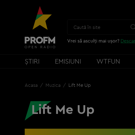
Vrei să asculți mai ușor?
Descar
ȘTIRI
EMISIUNI
WTFUN
Acasa
Muzica
Lift Me Up
Lift Me Up