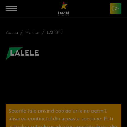
Acasa
Muzica
LALELE
LALELE
Setarile tale privind cookie-urile nu permit
afisarea continutul din aceasta sectiune. Poti
actualiza setarile modulelor coookie direct din