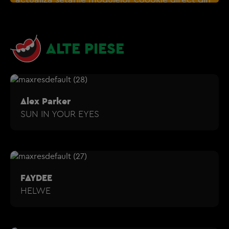
browser sau de
Gestionați preferințele
– e
nevoie sa accepti cookie-urile social media
ALTE PIESE
Alex Parker
SUN IN YOUR EYES
FAYDEE
HELWE