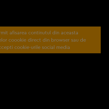
ermit afisarea continutul din aceasta
lelor coookie direct din browser sau de
cepti cookie-urile social media