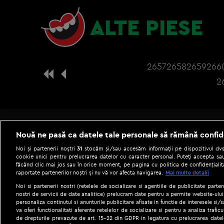
ALTE PIESE
2657
2658
2659
266
2
Nouă ne pasă ca datele tale personale să rămână confid
Noi și partenerii noștri
31
stocăm și/sau accesăm informații pe dispozitivul dvs.
cookie unici pentru prelucrarea datelor cu caracter personal. Puteți accepta sau
făcând clic mai jos sau în orice moment, pe pagina cu politica de confidențialita
raportate partenerilor noștri și nu vă vor afecta navigarea.
Mai multe detalii
Noi si partenerii nostri (retelele de socializare si agentiile de publicitate parten
nostri de servicii de date analitice) prelucram date pentru a permite website-ului
personaliza continutul si anunturile publicitare afisate in functie de interesele si/s
|
Gestionați preferințele
Term
va oferi functionalitati aferente retelelor de socializare si pentru a analiza trafic
de drepturile prevazute de art. 15-22 din GDPR in legatura cu prelucrarea datel