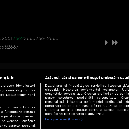
0
2661
2662
2663
2664
2665
666
2667
Be social
ențiale
Atât noi, cât și partenerii noștri prelucrăm datel
, precum identificatorii
Dezvoltarea și îmbunătățirea serviciilor. Stocarea și/
dispozitiv. Măsurarea performanței reclamelor. Utili
 gestiona alegerile dvs.
conținutului personalizat. Crearea profilurilor de conținu
te. Aceste alegeri vor fi
pentru selectarea publicității personalizate. Crear
personalizată. Măsurarea performanței conținutului. Înțe
combinații de date din surse diferite. Utilizarea datelor
ere, precum si furnizorii
Utilizarea de date limitate pentru a selecta publici
Copyright © 2026 / DIGI ROMANIA S.A.
 sa functioneze, pentru a
identificarea prin scanarea dispozitivului.
au profilul dvs., pentru a
|
|
|
eni și condiții
Politica de confidențialitate
Ascultă live
Contact/In
Listă parteneri (furnizori)
ul pe website. Beneficiati
or cu caracter personal.