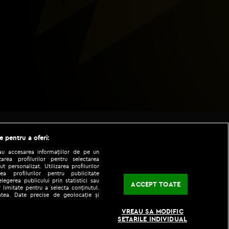
e pentru a oferi:
sau accesarea informațiilor de pe un
zarea profilurilor pentru selectarea
t personalizat. Utilizarea profilurilor
ea profilurilor pentru publicitate
legerea publicului prin statistici sau
ACCEPT TOATE
 limitate pentru a selecta conținutul.
tatea. Date precise de geolocație și
|
|
fo
Codul etic
iPhone app
VREAU SA MODIFIC
SETARILE INDIVIDUAL