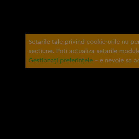
Setarile tale privind cookie-urile nu p
sectiune. Poti actualiza setarile modu
Gestionați preferințele
– e nevoie sa ac