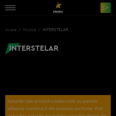
Acasa
Muzica
INTERSTELAR
INTERSTELAR
Setarile tale privind cookie-urile nu permit
afisarea continutul din aceasta sectiune. Poti
actualiza setarile modulelor coookie direct din