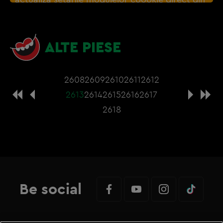
browser sau de
Gestionați preferințele
– e
nevoie sa accepti cookie-urile social media
ALTE PIESE
2608
2609
2610
2611
2612
2613
2614
2615
2616
2617
2618
Be social