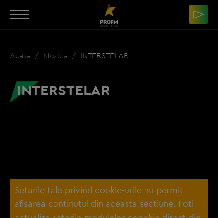
Acasa
Muzica
INTERSTELAR
INTERSTELAR
Setarile tale privind cookie-urile nu permit
afisarea continutul din aceasta sectiune. Poti
actualiza setarile modulelor coookie direct din