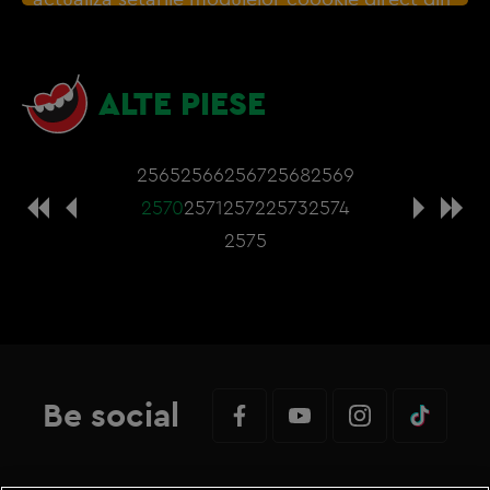
browser sau de
Gestionați preferințele
– e
nevoie sa accepti cookie-urile social media
ALTE PIESE
2565
2566
2567
2568
2569
2570
2571
2572
2573
2574
2575
Be social