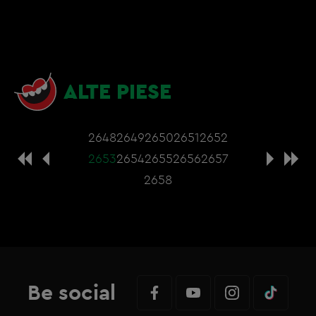
ALTE PIESE
2648
2649
2650
2651
2652
2653
2654
2655
2656
2657
2658
Be social