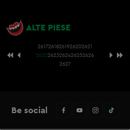
ALTE PIESE
2617
2618
2619
2620
2621
2622
2623
2624
2625
2626
2627
Be social