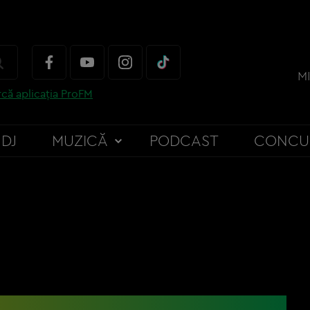
M
că aplicația ProFM
DJ
MUZICĂ
PODCAST
CONCU