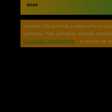
00:00
Setarile tale privind cookie-urile nu p
sectiune. Poti actualiza setarile modu
Gestionați preferințele
– e nevoie sa ac