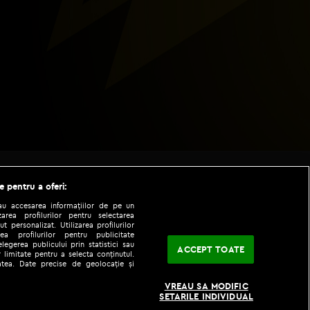
e pentru a oferi:
sau accesarea informațiilor de pe un
zarea profilurilor pentru selectarea
t personalizat. Utilizarea profilurilor
ea profilurilor pentru publicitate
legerea publicului prin statistici sau
ACCEPT TOATE
 limitate pentru a selecta conținutul.
tatea. Date precise de geolocație și
|
|
fo
Codul etic
iPhone app
VREAU SA MODIFIC
SETARILE INDIVIDUAL