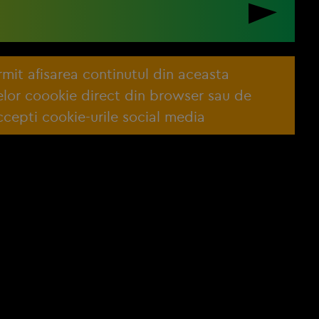
ermit afisarea continutul din aceasta
lelor coookie direct din browser sau de
cepti cookie-urile social media