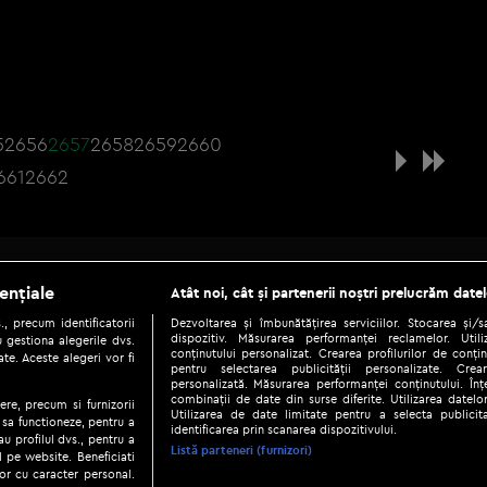
5
2656
2657
2658
2659
2660
661
2662
Be social
ențiale
Atât noi, cât și partenerii noștri prelucrăm datel
, precum identificatorii
Dezvoltarea și îmbunătățirea serviciilor. Stocarea și/
dispozitiv. Măsurarea performanței reclamelor. Utili
 gestiona alegerile dvs.
conținutului personalizat. Crearea profilurilor de conținu
te. Aceste alegeri vor fi
pentru selectarea publicității personalizate. Crear
personalizată. Măsurarea performanței conținutului. Înțe
combinații de date din surse diferite. Utilizarea datelor
ere, precum si furnizorii
Utilizarea de date limitate pentru a selecta publici
Copyright © 2026 / DIGI ROMANIA S.A.
 sa functioneze, pentru a
identificarea prin scanarea dispozitivului.
au profilul dvs., pentru a
|
|
|
eni și condiții
Politica de confidențialitate
Ascultă live
Contact/In
Listă parteneri (furnizori)
ul pe website. Beneficiati
or cu caracter personal.