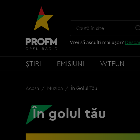
Vrei să asculți mai ușor?
Descar
ȘTIRI
EMISIUNI
WTFUN
Acasa
Muzica
În Golul Tău
În golul tău