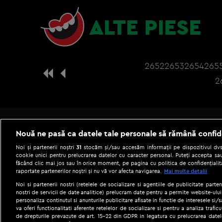
ALTE PIESE
2652
2653
2654
265
2
Nouă ne pasă ca datele tale personale să rămână confid
Noi și partenerii noștri
31
stocăm și/sau accesăm informații pe dispozitivul dvs.
cookie unici pentru prelucrarea datelor cu caracter personal. Puteți accepta sau
făcând clic mai jos sau în orice moment, pe pagina cu politica de confidențialita
raportate partenerilor noștri și nu vă vor afecta navigarea.
Mai multe detalii
Noi si partenerii nostri (retelele de socializare si agentiile de publicitate parten
nostri de servicii de date analitice) prelucram date pentru a permite website-ului
personaliza continutul si anunturile publicitare afisate in functie de interesele si/s
|
Gestionați preferințele
Term
va oferi functionalitati aferente retelelor de socializare si pentru a analiza trafic
de drepturile prevazute de art. 15-22 din GDPR in legatura cu prelucrarea datel