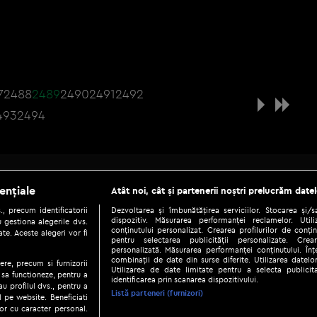
7
2488
2489
2490
2491
2492
493
2494
Be social
ențiale
Atât noi, cât și partenerii noștri prelucrăm datel
, precum identificatorii
Dezvoltarea și îmbunătățirea serviciilor. Stocarea și/
dispozitiv. Măsurarea performanței reclamelor. Utili
 gestiona alegerile dvs.
conținutului personalizat. Crearea profilurilor de conținu
te. Aceste alegeri vor fi
pentru selectarea publicității personalizate. Crear
personalizată. Măsurarea performanței conținutului. Înțe
combinații de date din surse diferite. Utilizarea datelor
ere, precum si furnizorii
Utilizarea de date limitate pentru a selecta publici
Copyright © 2026 / DIGI ROMANIA S.A.
 sa functioneze, pentru a
identificarea prin scanarea dispozitivului.
au profilul dvs., pentru a
|
|
|
eni și condiții
Politica de confidențialitate
Ascultă live
Contact/In
Listă parteneri (furnizori)
ul pe website. Beneficiati
or cu caracter personal.