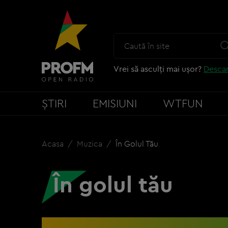
Vrei să asculți mai ușor?
Descar
ȘTIRI
EMISIUNI
WTFUN
Acasa
Muzica
În Golul Tău
În golul tău