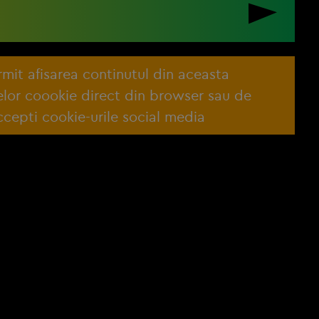
ermit afisarea continutul din aceasta
lelor coookie direct din browser sau de
cepti cookie-urile social media