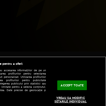
e pentru a oferi:
sau accesarea informațiilor de pe un
zarea profilurilor pentru selectarea
t personalizat. Utilizarea profilurilor
ea profilurilor pentru publicitate
legerea publicului prin statistici sau
ACCEPT TOATE
 limitate pentru a selecta conținutul.
tatea. Date precise de geolocație și
|
|
fo
Codul etic
iPhone app
VREAU SA MODIFIC
SETARILE INDIVIDUAL