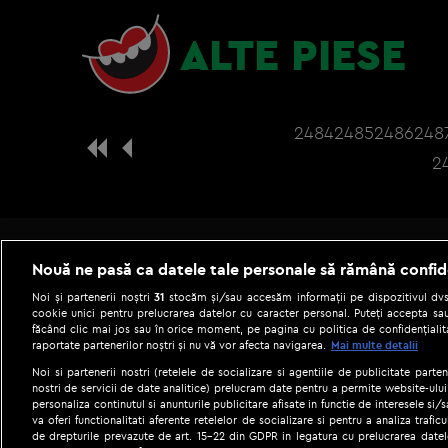
ALTE PIESE
2484
2485
2486
248
2
Nouă ne pasă ca datele tale personale să rămână confid
Noi și partenerii noștri
31
stocăm și/sau accesăm informații pe dispozitivul dvs.
cookie unici pentru prelucrarea datelor cu caracter personal. Puteți accepta sau
făcând clic mai jos sau în orice moment, pe pagina cu politica de confidențialita
raportate partenerilor noștri și nu vă vor afecta navigarea.
Mai multe detalii
Noi si partenerii nostri (retelele de socializare si agentiile de publicitate parten
nostri de servicii de date analitice) prelucram date pentru a permite website-ului
personaliza continutul si anunturile publicitare afisate in functie de interesele si/s
|
Gestionați preferințele
Term
va oferi functionalitati aferente retelelor de socializare si pentru a analiza trafic
de drepturile prevazute de art. 15-22 din GDPR in legatura cu prelucrarea datel