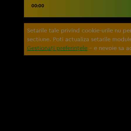
00:00
Setarile tale privind cookie-urile nu p
sectiune. Poti actualiza setarile modu
Gestionați preferințele
– e nevoie sa ac