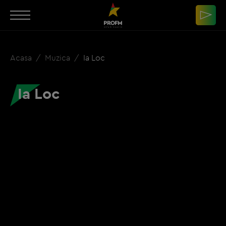
Acasa
Muzica
Ia Loc
Ia Loc