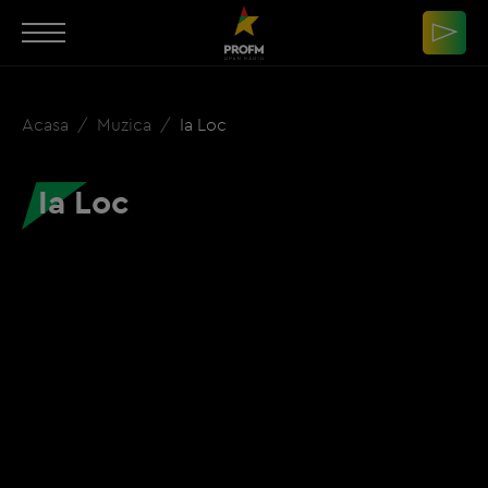
Acasa
Muzica
Ia Loc
Ia Loc