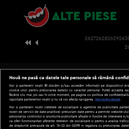
ALTE PIESE
2627
2628
2629
263
2
Nouă ne pasă ca datele tale personale să rămână confid
Noi și partenerii noștri
31
stocăm și/sau accesăm informații pe dispozitivul dvs.
cookie unici pentru prelucrarea datelor cu caracter personal. Puteți accepta sau
făcând clic mai jos sau în orice moment, pe pagina cu politica de confidențialita
raportate partenerilor noștri și nu vă vor afecta navigarea.
Mai multe detalii
Noi si partenerii nostri (retelele de socializare si agentiile de publicitate parten
nostri de servicii de date analitice) prelucram date pentru a permite website-ului
personaliza continutul si anunturile publicitare afisate in functie de interesele si/s
|
Gestionați preferințele
Term
va oferi functionalitati aferente retelelor de socializare si pentru a analiza trafic
de drepturile prevazute de art. 15-22 din GDPR in legatura cu prelucrarea datel