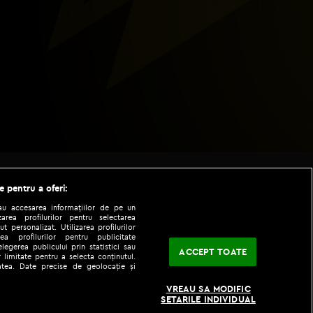
e pentru a oferi:
sau accesarea informațiilor de pe un
zarea profilurilor pentru selectarea
t personalizat. Utilizarea profilurilor
ea profilurilor pentru publicitate
legerea publicului prin statistici sau
ACCEPT TOATE
 limitate pentru a selecta conținutul.
tatea. Date precise de geolocație și
|
|
fo
Codul etic
iPhone app
VREAU SA MODIFIC
SETARILE INDIVIDUAL