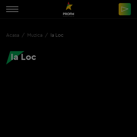
Acasa
Muzica
Ia Loc
Ia Loc