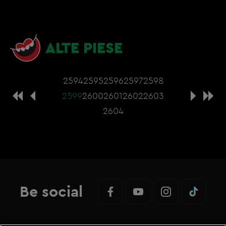
ALTE PIESE
2594
2595
2596
2597
2598
2599
2600
2601
2602
2603
2604
Be social