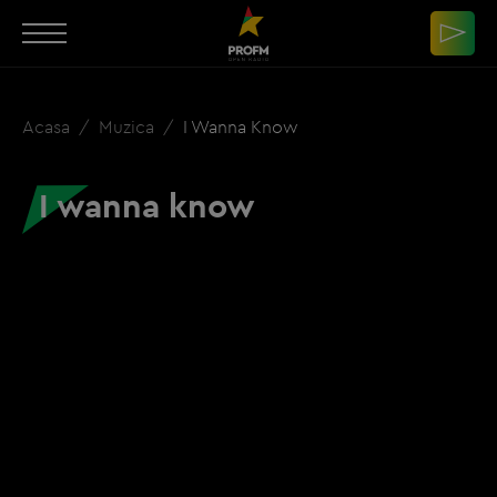
Acasa
Muzica
I Wanna Know
I wanna know