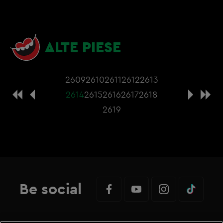
ALTE PIESE
2609
2610
2611
2612
2613
2614
2615
2616
2617
2618
2619
Be social