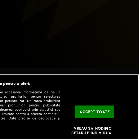
e pentru a oferi:
sau accesarea informațiilor de pe un
zarea profilurilor pentru selectarea
t personalizat. Utilizarea profilurilor
ea profilurilor pentru publicitate
legerea publicului prin statistici sau
ACCEPT TOATE
 limitate pentru a selecta conținutul.
tatea. Date precise de geolocație și
|
|
fo
Codul etic
iPhone app
VREAU SA MODIFIC
SETARILE INDIVIDUAL