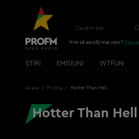
Vrei să asculți mai ușor?
Descar
ȘTIRI
EMISIUNI
WTFUN
Acasa
Muzica
Hotter Than Hell
Hotter Than Hell