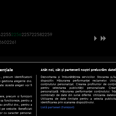
4
2255
2256
2257
2258
2259
260
2261
Be social
ențiale
Atât noi, cât și partenerii noștri prelucrăm datel
, precum identificatorii
Dezvoltarea și îmbunătățirea serviciilor. Stocarea și/
dispozitiv. Măsurarea performanței reclamelor. Utili
 gestiona alegerile dvs.
conținutului personalizat. Crearea profilurilor de conținu
te. Aceste alegeri vor fi
pentru selectarea publicității personalizate. Crear
personalizată. Măsurarea performanței conținutului. Înțe
combinații de date din surse diferite. Utilizarea datelor
ere, precum si furnizorii
Utilizarea de date limitate pentru a selecta publici
Copyright © 2026 / DIGI ROMANIA S.A.
 sa functioneze, pentru a
identificarea prin scanarea dispozitivului.
au profilul dvs., pentru a
|
|
|
eni și condiții
Politica de confidențialitate
Ascultă live
Contact/In
Listă parteneri (furnizori)
ul pe website. Beneficiati
or cu caracter personal.