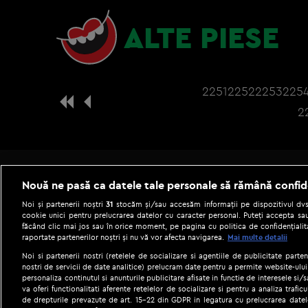
ALTE PIESE
2251
2252
2253
225
2
Nouă ne pasă ca datele tale personale să rămână confid
Noi și partenerii noștri
31
stocăm și/sau accesăm informații pe dispozitivul dvs.
cookie unici pentru prelucrarea datelor cu caracter personal. Puteți accepta sau
făcând clic mai jos sau în orice moment, pe pagina cu politica de confidențialita
raportate partenerilor noștri și nu vă vor afecta navigarea.
Mai multe detalii
Noi si partenerii nostri (retelele de socializare si agentiile de publicitate parten
nostri de servicii de date analitice) prelucram date pentru a permite website-ului
personaliza continutul si anunturile publicitare afisate in functie de interesele si/s
|
Gestionați preferințele
Term
va oferi functionalitati aferente retelelor de socializare si pentru a analiza trafic
de drepturile prevazute de art. 15-22 din GDPR in legatura cu prelucrarea datel