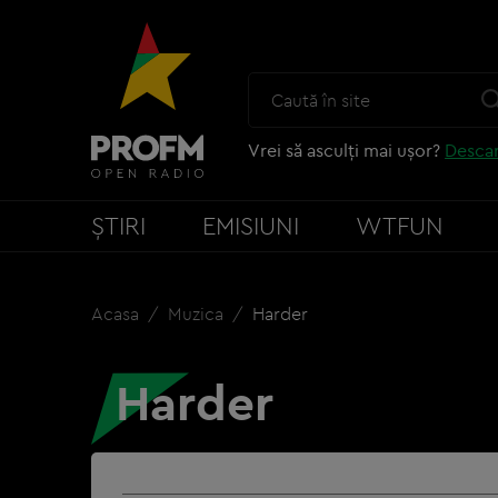
Vrei să asculți mai ușor?
Descar
ȘTIRI
EMISIUNI
WTFUN
Acasa
Muzica
Harder
Harder