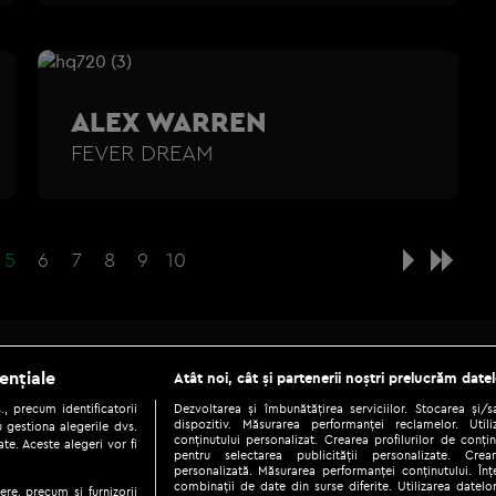
ALEX WARREN
FEVER DREAM
5
6
7
8
9
10
Be social
ențiale
Atât noi, cât și partenerii noștri prelucrăm datel
, precum identificatorii
Dezvoltarea și îmbunătățirea serviciilor. Stocarea și/
dispozitiv. Măsurarea performanței reclamelor. Utili
 gestiona alegerile dvs.
conținutului personalizat. Crearea profilurilor de conținu
te. Aceste alegeri vor fi
pentru selectarea publicității personalizate. Crear
personalizată. Măsurarea performanței conținutului. Înțe
combinații de date din surse diferite. Utilizarea datelor
ere, precum si furnizorii