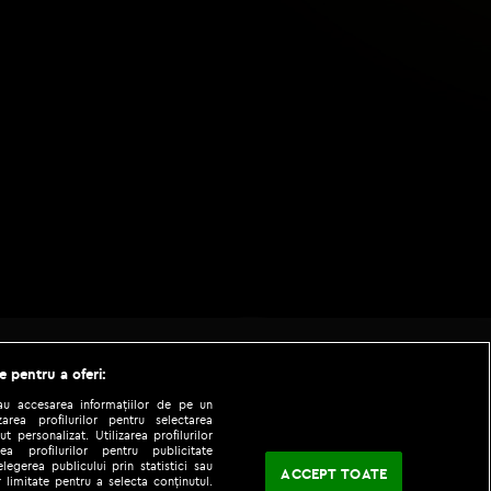
e pentru a oferi:
sau accesarea informațiilor de pe un
zarea profilurilor pentru selectarea
t personalizat. Utilizarea profilurilor
ea profilurilor pentru publicitate
legerea publicului prin statistici sau
ACCEPT TOATE
 limitate pentru a selecta conținutul.