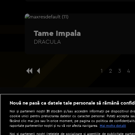
Tame Impala
DRACULA
1
2
3
4
Nouă ne pasă ca datele tale personale să rămână confid
Noi și partenerii noștri
31
stocăm și/sau accesăm informații pe dispozitivul dvs.
cookie unici pentru prelucrarea datelor cu caracter personal. Puteți accepta sau
făcând clic mai jos sau în orice moment, pe pagina cu politica de confidențialita
raportate partenerilor noștri și nu vă vor afecta navigarea.
Mai multe detalii
Noi si partenerii nostri (retelele de socializare si agentiile de publicitate parten