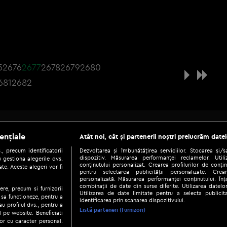
5
2676
2677
2678
2679
2680
681
2682
Be social
ențiale
Atât noi, cât și partenerii noștri prelucrăm datel
, precum identificatorii
Dezvoltarea și îmbunătățirea serviciilor. Stocarea și/
dispozitiv. Măsurarea performanței reclamelor. Utili
 gestiona alegerile dvs.
conținutului personalizat. Crearea profilurilor de conținu
te. Aceste alegeri vor fi
pentru selectarea publicității personalizate. Crear
personalizată. Măsurarea performanței conținutului. Înțe
combinații de date din surse diferite. Utilizarea datelor
ere, precum si furnizorii
Utilizarea de date limitate pentru a selecta publici
Copyright © 2026 / DIGI ROMANIA S.A.
 sa functioneze, pentru a
identificarea prin scanarea dispozitivului.
au profilul dvs., pentru a
|
|
|
eni și condiții
Politica de confidențialitate
Ascultă live
Contact/In
Listă parteneri (furnizori)
ul pe website. Beneficiati
or cu caracter personal.