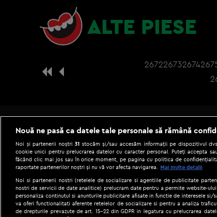
ALTE PIESE
2672
2673
2674
267
2
Nouă ne pasă ca datele tale personale să rămână confid
Noi și partenerii noștri
31
stocăm și/sau accesăm informații pe dispozitivul dvs.
cookie unici pentru prelucrarea datelor cu caracter personal. Puteți accepta sau
făcând clic mai jos sau în orice moment, pe pagina cu politica de confidențialita
raportate partenerilor noștri și nu vă vor afecta navigarea.
Mai multe detalii
Noi si partenerii nostri (retelele de socializare si agentiile de publicitate parten
nostri de servicii de date analitice) prelucram date pentru a permite website-ului
personaliza continutul si anunturile publicitare afisate in functie de interesele si/s
|
Gestionați preferințele
Term
va oferi functionalitati aferente retelelor de socializare si pentru a analiza trafic
de drepturile prevazute de art. 15-22 din GDPR in legatura cu prelucrarea datel