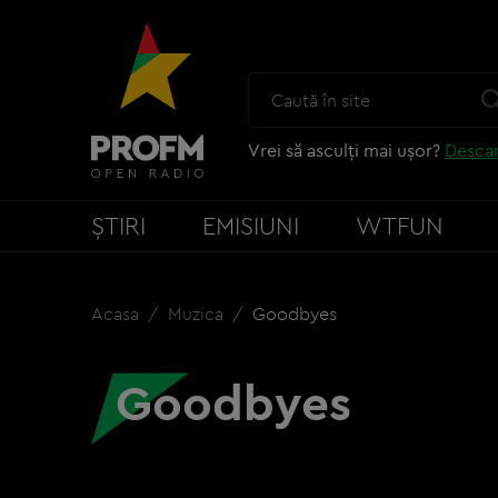
Vrei să asculți mai ușor?
Descar
ȘTIRI
EMISIUNI
WTFUN
Acasa
Muzica
Goodbyes
Goodbyes