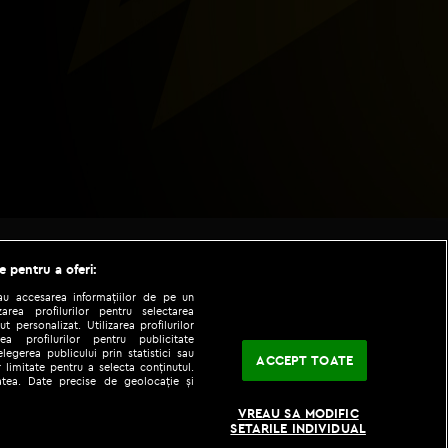
e pentru a oferi:
sau accesarea informațiilor de pe un
zarea profilurilor pentru selectarea
t personalizat. Utilizarea profilurilor
ea profilurilor pentru publicitate
legerea publicului prin statistici sau
ACCEPT TOATE
 limitate pentru a selecta conținutul.
tatea. Date precise de geolocație și
|
|
fo
Codul etic
iPhone app
VREAU SA MODIFIC
SETARILE INDIVIDUAL