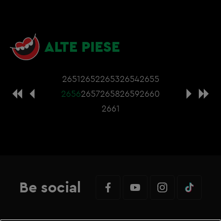
ALTE PIESE
2651
2652
2653
2654
2655
2656
2657
2658
2659
2660
2661
Be social