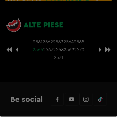
browser sau de
Gestionați preferințele
– e
nevoie sa accepti cookie-urile social media
ALTE PIESE
2561
2562
2563
2564
2565
2566
2567
2568
2569
2570
2571
Be social