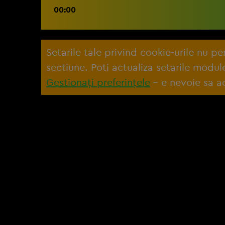
00:00
Setarile tale privind cookie-urile nu p
sectiune. Poti actualiza setarile modu
Gestionați preferințele
– e nevoie sa ac