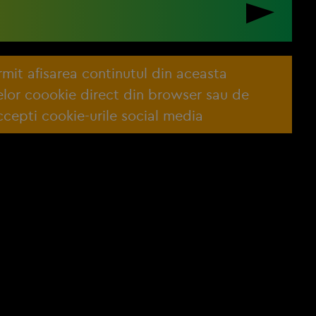
ermit afisarea continutul din aceasta
lelor coookie direct din browser sau de
cepti cookie-urile social media