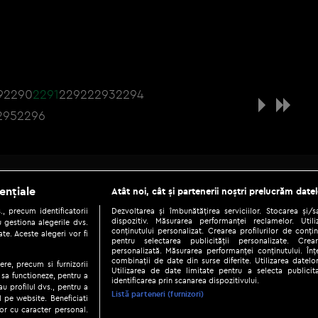
9
2290
2291
2292
2293
2294
295
2296
Be social
ențiale
Atât noi, cât și partenerii noștri prelucrăm datel
, precum identificatorii
Dezvoltarea și îmbunătățirea serviciilor. Stocarea și/
dispozitiv. Măsurarea performanței reclamelor. Utili
 gestiona alegerile dvs.
conținutului personalizat. Crearea profilurilor de conținu
te. Aceste alegeri vor fi
pentru selectarea publicității personalizate. Crear
personalizată. Măsurarea performanței conținutului. Înțe
combinații de date din surse diferite. Utilizarea datelor
ere, precum si furnizorii
Utilizarea de date limitate pentru a selecta publici
Copyright © 2026 / DIGI ROMANIA S.A.
 sa functioneze, pentru a
identificarea prin scanarea dispozitivului.
au profilul dvs., pentru a
|
|
|
eni și condiții
Politica de confidențialitate
Ascultă live
Contact/In
Listă parteneri (furnizori)
ul pe website. Beneficiati
or cu caracter personal.