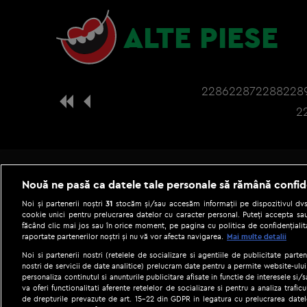
ALTE PIESE
2286
2287
2288
228
2
Nouă ne pasă ca datele tale personale să rămână confid
Noi și partenerii noștri
31
stocăm și/sau accesăm informații pe dispozitivul dvs.
cookie unici pentru prelucrarea datelor cu caracter personal. Puteți accepta sau
făcând clic mai jos sau în orice moment, pe pagina cu politica de confidențialita
raportate partenerilor noștri și nu vă vor afecta navigarea.
Mai multe detalii
Noi si partenerii nostri (retelele de socializare si agentiile de publicitate parten
nostri de servicii de date analitice) prelucram date pentru a permite website-ului
personaliza continutul si anunturile publicitare afisate in functie de interesele si/s
|
Gestionați preferințele
Term
va oferi functionalitati aferente retelelor de socializare si pentru a analiza trafic
de drepturile prevazute de art. 15-22 din GDPR in legatura cu prelucrarea datel