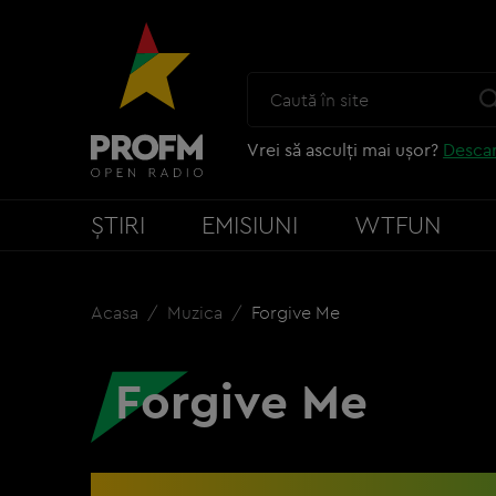
Vrei să asculți mai ușor?
Descar
ȘTIRI
EMISIUNI
WTFUN
Acasa
Muzica
Forgive Me
Forgive Me