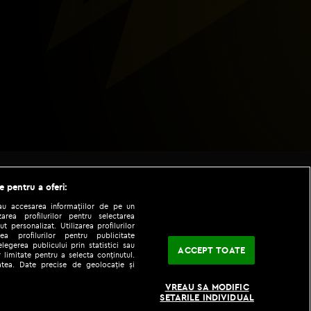
e pentru a oferi:
sau accesarea informațiilor de pe un
zarea profilurilor pentru selectarea
t personalizat. Utilizarea profilurilor
ea profilurilor pentru publicitate
legerea publicului prin statistici sau
ACCEPT TOATE
 limitate pentru a selecta conținutul.
tatea. Date precise de geolocație și
|
|
fo
Codul etic
iPhone app
VREAU SA MODIFIC
SETARILE INDIVIDUAL